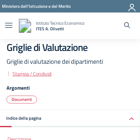
Vai ai contenuti
Vai al menu di navigazione
Vai al footer
Ministero dell'Istruzione e del Merito
Istituto Tecnico Economico
ITES A. Olivetti
Griglie di Valutazione
Griglie di valutazione dei dipartimenti
Stampa / Condividi
Argomenti
Documenti
Indice della pagina
Descrizione