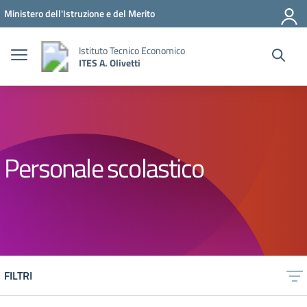
Vai ai contenuti
Vai al menu di navigazione
Vai al footer
Ministero dell'Istruzione e del Merito
Istituto Tecnico Economico
ITES A. Olivetti
Personale scolastico
FILTRI