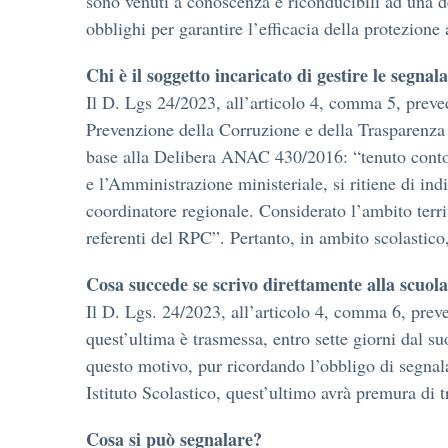
sono venuti a conoscenza e riconducibili ad una d
obblighi per garantire l’efficacia della protezione a
Chi è il soggetto incaricato di gestire le segnal
Il D. Lgs 24/2023, all’articolo 4, comma 5, preved
Prevenzione della Corruzione e della Trasparenza 
base alla Delibera ANAC 430/2016: “tenuto conto de
e l’Amministrazione ministeriale, si ritiene di indi
coordinatore regionale. Considerato l’ambito territ
referenti del RPC”. Pertanto, in ambito scolastico
Cosa succede se scrivo direttamente alla scuol
Il D. Lgs. 24/2023, all’articolo 4, comma 6, prev
quest’ultima è trasmessa, entro sette giorni dal s
questo motivo, pur ricordando l’obbligo di segnal
Istituto Scolastico, quest’ultimo avrà premura di 
Cosa si può segnalare?