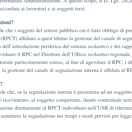
eterminata Amministrazione. A questo scopo, il D. Lgs. 24/20
ccordata ai lavoratori e ai soggetti terzi.
azioni?
e che i soggetti del settore pubblico cui è fatto obbligo di pr
(RPCT) affidano a quest’ultimo la gestione del canale di segna
ll’articolazione periferica del sistema scolastico e dei rappor
viduare il RPC nel Direttore dell’Ufficio scolastico regionale, 
oriale particolarmente esteso, al fine di agevolare il RPC, i di
, la gestione del canale di segnalazione interna è affidata al 
a?
ede che, se la segnalazione interna è presentata ad un soggett
uo ricevimento, al soggetto competente, dando contestuale noti
azione direttamente al RPCT individuato nell’USR di riferiment
trasmettere la segnalazione nei tempi e modi previsti per legg