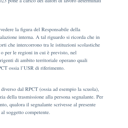
23 pone a carico dei datori di lavoro determinati
evedere la figura del Responsabile della
lazione interna. A tal riguardo si ricorda che in
ti che intercorrono tra le istituzioni scolastiche
o per le regioni in cui è previsto, nel
rigenti di ambito territoriale operano quali
RPCT ossia l’USR di riferimento.
o diverso dal RPCT (ossia ad esempio la scuola),
zia della trasmissione alla persona segnalante. Per
o, qualora il segnalante scrivesse al presente
e al soggetto competente.