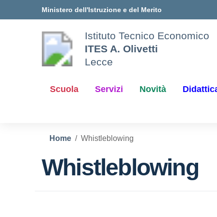
Vai ai contenuti
Vai al menu di navigazione
Vai al footer
Ministero dell'Istruzione e del Merito
Istituto Tecnico Economico
ITES A. Olivetti
Lecce
Scuola
Servizi
Novità
Didattic
Home
Whistleblowing
Whistleblowing