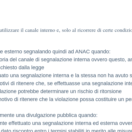
 utilizzare il canale interno e, solo al ricorrere di certe condi
anale esterno segnalando quindi ad ANAC quando:
toria del canale di segnalazione interna ovvero questo, a
ichiesto dalla legge
uato una segnalazione interna e la stessa non ha avuto 
tivi di ritenere che, se effettuasse una segnalazione int
azione potrebbe determinare un rischio di ritorsione
tivo di ritenere che la violazione possa costituire un pe
ttamente una divulgazione pubblica quando:
te effettuato una segnalazione interna ed esterna ovver
to riscontro entro i termini stabiliti in merito alle misur