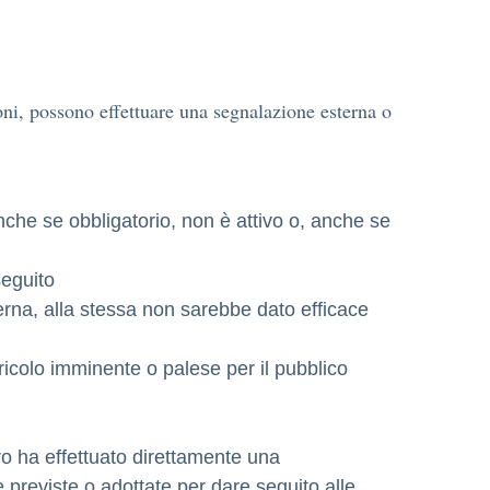
zioni, possono effettuare una segnalazione esterna o
nche se obbligatorio, non è attivo o, anche se
seguito
erna, alla stessa non sarebbe dato efficace
ricolo imminente o palese per il pubblico
o ha effettuato direttamente una
e previste o adottate per dare seguito alle