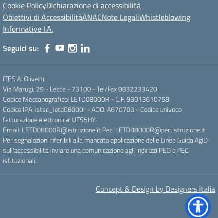
Cookie Policy
Dichiarazione di accessibilità
Obiettivi di Accessibilità
ANAC
Note Legali
Whistleblowing
Informative I.A.
Seguici su:
ITES A. Olivetti
Via Marugi, 29 - Lecce - 73100 - Tel/Fax 0832233420
Codice Meccanografico: LETD08000R - C.F. 93013610758
Codice IPA: istsc_letd08000r - AOO: A670703 - Codice univoco
fatturazione elettronica: UFS5HY
Email: LETD08000R@istruzione.it Pec: LETD08000R@pec.istruzione.it
Per segnalazioni riferibili alla mancata applicazione delle Linee Guida AgID
sull'accessibilità inviare una comunicazione agli indirizzi PEO e PEC
istituzionali.
Concept & Design by Designers Italia