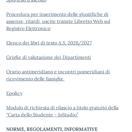
Procedura per inserimento delle giustifiche di
assenze, ritardi, uscite tramite Libretto Web sul
Registro Elettronico
Elenco dei libri di testo A.S. 2026/2027
Griglie di valutazione dei Dipartimenti
Orario antimeridiano e incontri pomeridiani di
ricevimento delle famiglie
Epolicy
Modulo di richiesta di rilascio a titolo gratuito della
“Carta dello Studente – IoStudio”
NORME, REGOLAMENTI, INFORMATIVE