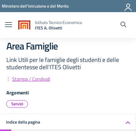
Vai ai contenuti
Vai al menu di navigazione
Vai al footer
Ministero dell'Istruzione e del Merito
Istituto Tecnico Economico
ITES A. Olivetti
Area Famiglie
Link Utili per le famiglie degli studenti e delle
studentesse dell'ITES Olivetti
Stampa / Condividi
Argomenti
Servizi
Indice della pagina