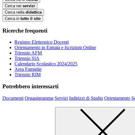
Cerca nei
servizi
Cerca nella
didattica
Cerca in
tutto il sito
Ricerche frequenti
Registro Elettronico Docenti
Orientamento in Entrata e Iscrizioni Online
Triennio AFM
Triennio SIA
Calendario Scolastico 2024/2025
Area Famiglie
Triennio RIM
Potrebbero interessarti
Documenti
Organigramma
Servizi
Indirizzi di Studio
Orientamento
S