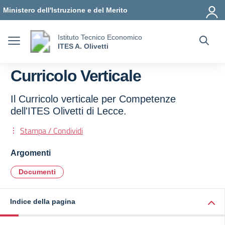
Vai ai contenuti
Vai al menu di navigazione
Vai al footer
Ministero dell'Istruzione e del Merito
Istituto Tecnico Economico
ITES A. Olivetti
Curricolo Verticale
Il Curricolo verticale per Competenze
dell'ITES Olivetti di Lecce.
Stampa / Condividi
Argomenti
Documenti
Indice della pagina