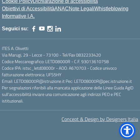
Cookie Policy
Dichiarazione di accessibilità
Obiettivi di Accessibilità
ANAC
Note Legali
Whistleblowing
Informative I.A.
Seguici su:
ITES A. Olivetti
Via Marugi, 29 - Lecce - 73100 - Tel/Fax 0832233420
Codice Meccanografico: LETD08000R - C.F. 93013610758
Codice IPA: istsc_letd08000r - AOO: A670703 - Codice univoco
fatturazione elettronica: UFS5HY
Email: LETD08000R@istruzione.it Pec: LETD08000R@pec.istruzione.it
Per segnalazioni riferibili alla mancata applicazione delle Linee Guida AgID
sull'accessibilità inviare una comunicazione agli indirizzi PEO e PEC
istituzionali.
Concept & Design by Designers Italia