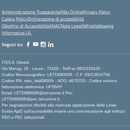
Amministrazione Trasparente
Albo Online
Privacy Policy
Cookie Policy
Dichiarazione di accessibilità
Obiettivi di Accessibilità
ANAC
Note Legali
Whistleblowing
Informative I.A.
Seguici su:
ITES A. Olivetti
Via Marugi, 29 - Lecce - 73100 - Tel/Fax 0832233420
Codice Meccanografico: LETD08000R - C.F. 93013610758
Codice IPA: istsc_letd08000r - AOO: A670703 - Codice univoco
fatturazione elettronica: UFS5HY
Email: LETD08000R@istruzione.it Pec:
LETD08000R@pec.istruzione.it
Per segnalazioni riferibili alla mancata applicazione delle Linee
Guida AgID sull'accessibilità inviare una comunicazione agli indirizzi
PEO e PEC istituzionali.