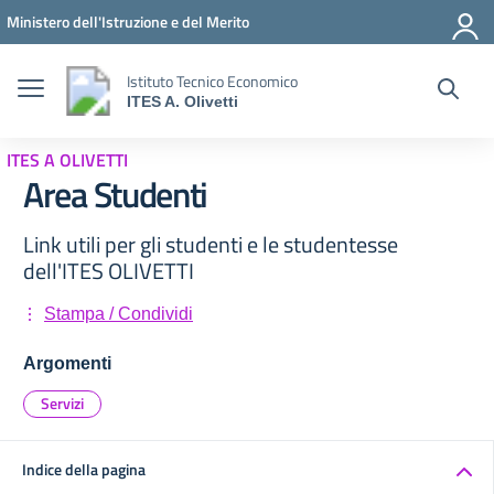
Vai ai contenuti
Vai al menu di navigazione
Vai al footer
Ministero dell'Istruzione e del Merito
Istituto Tecnico Economico
ITES A. Olivetti
ITES A OLIVETTI
Area Studenti
Link utili per gli studenti e le studentesse
dell'ITES OLIVETTI
Stampa / Condividi
Argomenti
Servizi
Indice della pagina