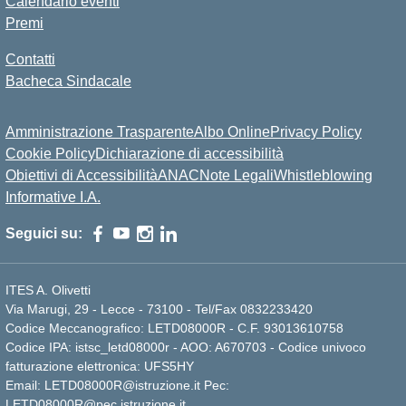
Calendario eventi
Premi
Contatti
Bacheca Sindacale
Amministrazione Trasparente
Albo Online
Privacy Policy
Cookie Policy
Dichiarazione di accessibilità
Obiettivi di Accessibilità
ANAC
Note Legali
Whistleblowing
Informative I.A.
Seguici su:
ITES A. Olivetti
Via Marugi, 29 - Lecce - 73100 - Tel/Fax 0832233420
Codice Meccanografico: LETD08000R - C.F. 93013610758
Codice IPA: istsc_letd08000r - AOO: A670703 - Codice univoco
fatturazione elettronica: UFS5HY
Email: LETD08000R@istruzione.it Pec:
LETD08000R@pec.istruzione.it