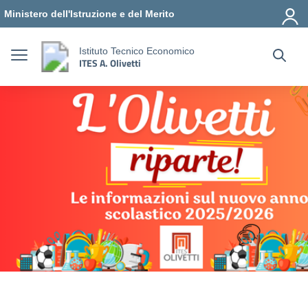
Vai ai contenuti
Vai al menu di navigazione
Vai al footer
Ministero dell'Istruzione e del Merito
Istituto Tecnico Economico
ITES A. Olivetti