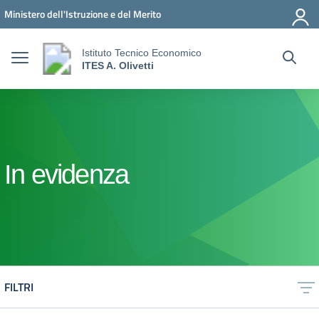
Vai ai contenuti
Vai al menu di navigazione
Vai al footer
Ministero dell'Istruzione e del Merito
Istituto Tecnico Economico
ITES A. Olivetti
In evidenza
FILTRI