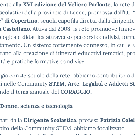
ente alla
XVI edizione del Veliero Parlante
, la rete d
i scolastici della provincia di Lecce, promossa dall’I
.C. 
” di Copertino
, scuola capofila diretta dalla dirigente
a Castellano
. Attiva dal 2008, la rete promuove l’inno
ogica e didattica attraverso percorsi condivisi, for
tamento. Un sistema fortemente connesso, in cui le 
rano alla creazione di itinerari educativi tematici, pro
à e pratiche formative condivise.
rgia con 45 scuole della rete, abbiamo contribuito a d
ti nelle Community
STEM, Arte, Legalità e Addetti 
ndo il tema annuale del
CORAGGIO.
Donne, scienza e tecnologia
ati dalla
Dirigente Scolastica
, prof.ssa
Patrizia Colel
mbito della Community STEM, abbiamo focalizzato