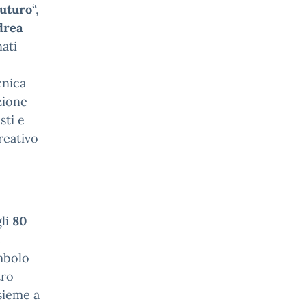
Futuro
“,
drea
ati
cnica
zione
sti e
reativo
gli
80
e
imbolo
tro
sieme a