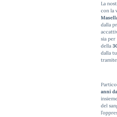
La nost
con la 
Masell
dalla p
accatti
sia per
della
3
dalla t
tramite
Partico
anni da
insieme
del san
l’oppre