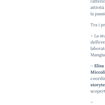
l’atten
attivit
la pass
Tra i p
– La s
dell’ev
laborat
Mangial
–
Elisa
Miccol
coordin
storyte
scopert
–