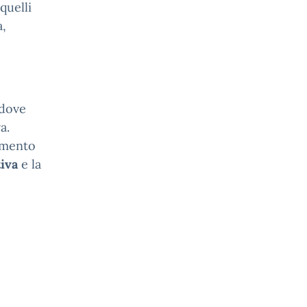
quelli
a,
 dove
a.
iamento
iva
e la