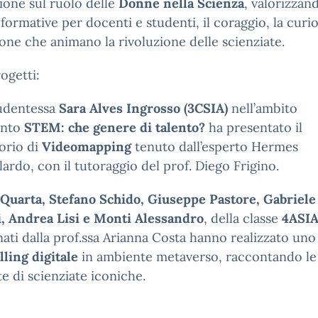
zione sul ruolo delle
Donne nella Scienza
, valorizzan
à formative per docenti e studenti, il coraggio, la curio
ione che animano la rivoluzione delle scienziate.
rogetti:
tudentessa
Sara Alves Ingrosso (3CSIA)
nell’ambito
ento
STEM: che genere di talento?
ha presentato il
orio di
Videomapping
tenuto dall’esperto Hermes
ardo, con il tutoraggio del prof. Diego Frigino.
 Quarta, Stefano Schido, Giuseppe Pastore, Gabriele
i, Andrea Lisi e Monti Alessandro
, della classe
4ASIA
ati dalla prof.ssa Arianna Costa hanno realizzato uno
lling digitale
in ambiente metaverso, raccontando le
e di scienziate iconiche.