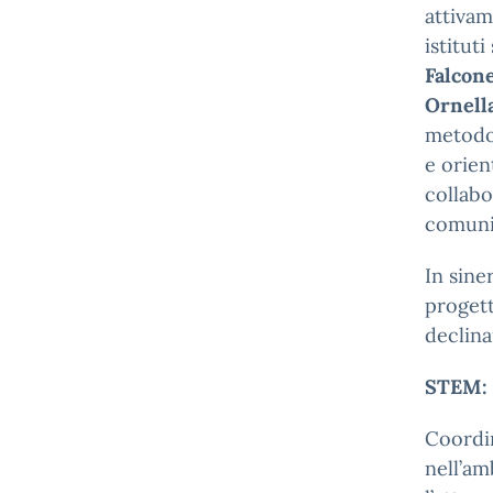
attivam
istitut
Falcone
Ornell
metodol
e orien
collabo
comunit
In sine
proget
declina
STEM: 
Coordin
nell’a