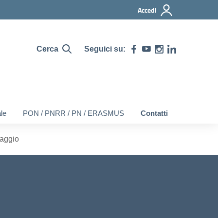
Accedi
Cerca
Seguici su:
le
PON / PNRR / PN / ERASMUS
Contatti
raggio