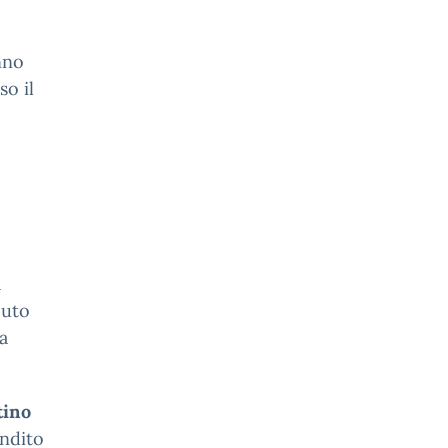
nno
so il
a
buto
a
tino
ondito