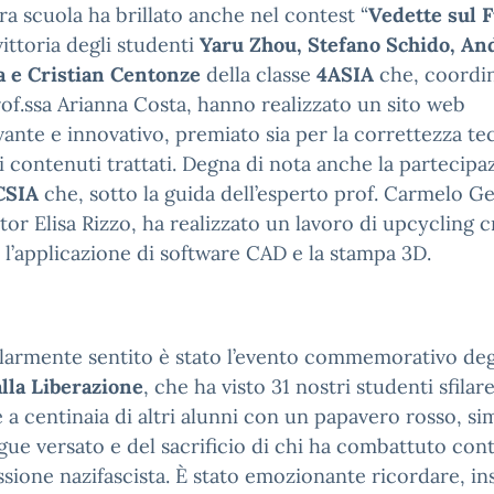
ra scuola ha brillato anche nel contest “
Vedette sul 
vittoria degli studenti
Yaru Zhou, Stefano Schido, An
a e Cristian Centonze
della classe
4ASIA
che, coordin
rof.ssa Arianna Costa, hanno realizzato un sito web
vante e innovativo, premiato sia per la correttezza te
 i contenuti trattati. Degna di nota anche la partecipa
CSIA
che, sotto la guida dell’esperto prof. Carmelo Ge
utor Elisa Rizzo, ha realizzato un lavoro di upcycling c
 l’applicazione di software CAD e la stampa 3D.
larmente sentito è stato l’evento commemorativo de
lla Liberazione
, che ha visto 31 nostri studenti sfilar
 a centinaia di altri alunni con un papavero rosso, s
gue versato e del sacrificio di chi ha combattuto con
ssione nazifascista. È stato emozionante ricordare, in