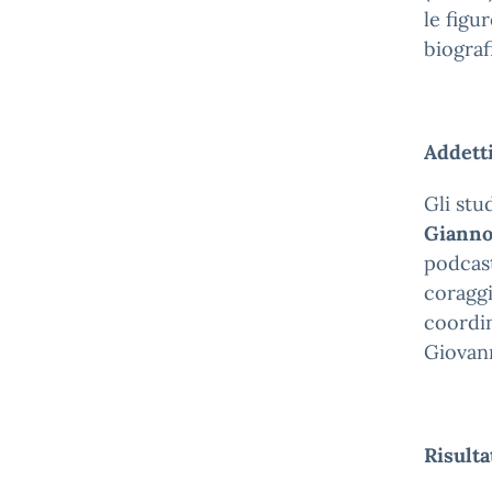
le figu
biografi
Addetti
Gli stu
Gianno
podcas
coraggi
coordin
Giovann
Risulta