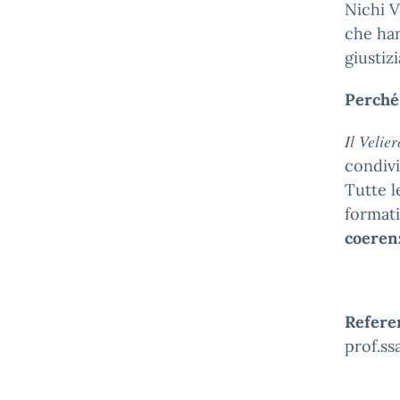
Nichi V
che han
giustizi
Perché
Il Velie
condivi
Tutte l
formati
coerenz
Referen
prof.ss