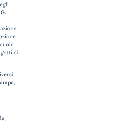
egli
“G.
vazione
mazione
scuole
getti di
iversi
Stampa
,
la
,