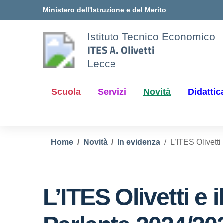
Vai ai contenuti
Vai al menu di navigazione
Vai al footer
Ministero dell'Istruzione e del Merito
Istituto Tecnico Economico
ITES A. Olivetti
Lecce
Scuola
Servizi
Novità
Didattic
Home
Novità
In evidenza
L’ITES Olivetti
L’ITES Olivetti e i