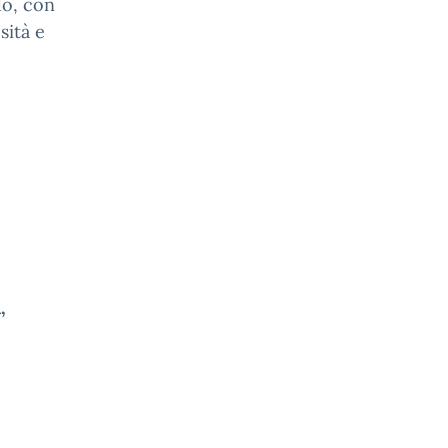
do, con
sità e
,