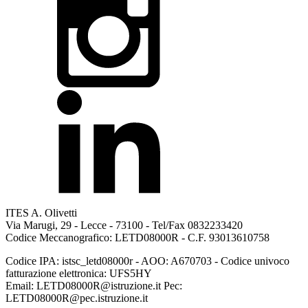
ITES A. Olivetti
Via Marugi, 29 - Lecce - 73100 - Tel/Fax 0832233420
Codice Meccanografico: LETD08000R - C.F. 93013610758
Codice IPA: istsc_letd08000r - AOO: A670703 - Codice univoco
fatturazione elettronica: UFS5HY
Email: LETD08000R@istruzione.it Pec:
LETD08000R@pec.istruzione.it