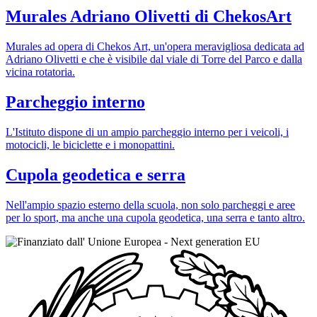
Murales Adriano Olivetti di ChekosArt
Murales ad opera di Chekos Art, un'opera meravigliosa dedicata ad
Adriano Olivetti e che è visibile dal viale di Torre del Parco e dalla
vicina rotatoria.
Parcheggio interno
L'Istituto dispone di un ampio parcheggio interno per i veicoli, i
motocicli, le biciclette e i monopattini.
Cupola geodetica e serra
Nell'ampio spazio esterno della scuola, non solo parcheggi e aree
per lo sport, ma anche una cupola geodetica, una serra e tanto altro.