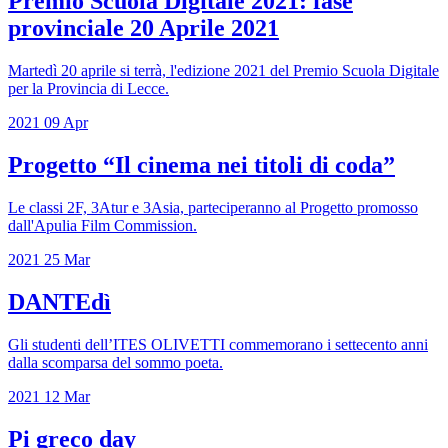
Premio Scuola Digitale 2021: fase
provinciale 20 Aprile 2021
Martedì 20 aprile si terrà, l'edizione 2021 del Premio Scuola Digitale
per la Provincia di Lecce.
2021
09
Apr
Progetto “Il cinema nei titoli di coda”
Le classi 2F, 3Atur e 3Asia, parteciperanno al Progetto promosso
dall'Apulia Film Commission.
2021
25
Mar
DANTEdì
Gli studenti dell’ITES OLIVETTI commemorano i settecento anni
dalla scomparsa del sommo poeta.
2021
12
Mar
Pi greco day