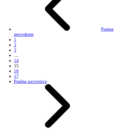
Pagina
precedente
1
2
3
…
14
15
16
17
Pagina successiva