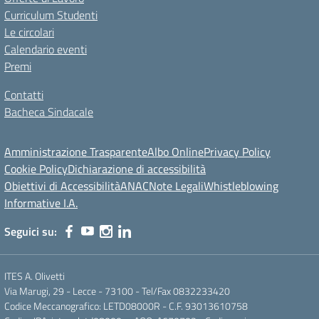
Curriculum Studenti
Le circolari
Calendario eventi
Premi
Contatti
Bacheca Sindacale
Amministrazione Trasparente
Albo Online
Privacy Policy
Cookie Policy
Dichiarazione di accessibilità
Obiettivi di Accessibilità
ANAC
Note Legali
Whistleblowing
Informative I.A.
Seguici su:
ITES A. Olivetti
Via Marugi, 29 - Lecce - 73100 - Tel/Fax 0832233420
Codice Meccanografico: LETD08000R - C.F. 93013610758