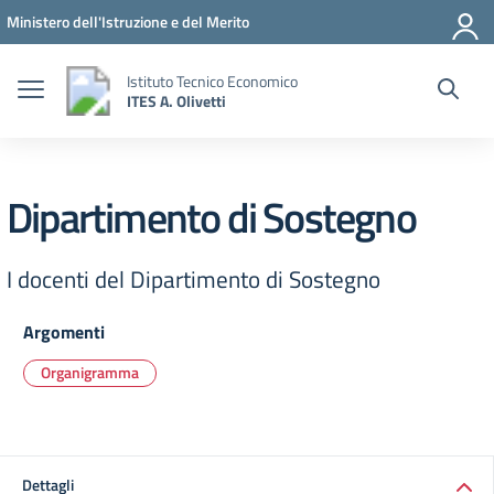
Vai ai contenuti
Vai al menu di navigazione
Vai al footer
Ministero dell'Istruzione e del Merito
Istituto Tecnico Economico
ITES A. Olivetti
Dipartimento di Sostegno
I docenti del Dipartimento di Sostegno
Argomenti
Organigramma
Dettagli