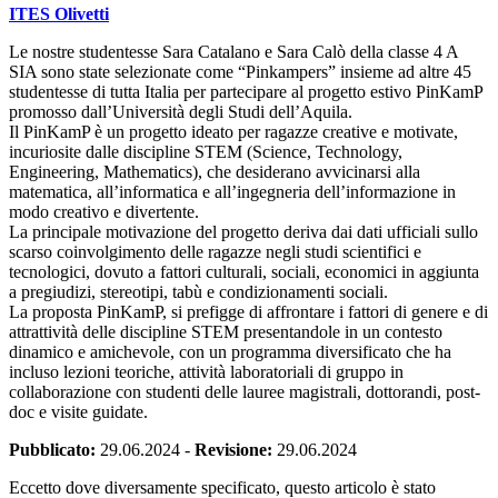
ITES Olivetti
Le nostre studentesse Sara Catalano e Sara Calò della classe 4 A
SIA sono state selezionate come “Pinkampers” insieme ad altre 45
studentesse di tutta Italia per partecipare al progetto estivo PinKamP
promosso dall’Università degli Studi dell’Aquila.
Il PinKamP è un progetto ideato per ragazze creative e motivate,
incuriosite dalle discipline STEM (Science, Technology,
Engineering, Mathematics), che desiderano avvicinarsi alla
matematica, all’informatica e all’ingegneria dell’informazione in
modo creativo e divertente.
La principale motivazione del progetto deriva dai dati ufficiali sullo
scarso coinvolgimento delle ragazze negli studi scientifici e
tecnologici, dovuto a fattori culturali, sociali, economici in aggiunta
a pregiudizi, stereotipi, tabù e condizionamenti sociali.
La proposta PinKamP, si prefigge di affrontare i fattori di genere e di
attrattività delle discipline STEM presentandole in un contesto
dinamico e amichevole, con un programma diversificato che ha
incluso lezioni teoriche, attività laboratoriali di gruppo in
collaborazione con studenti delle lauree magistrali, dottorandi, post-
doc e visite guidate.
Pubblicato:
29.06.2024
-
Revisione:
29.06.2024
Eccetto dove diversamente specificato, questo articolo è stato