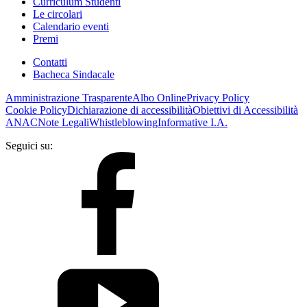
Curriculum Studenti
Le circolari
Calendario eventi
Premi
Contatti
Bacheca Sindacale
Amministrazione Trasparente
Albo Online
Privacy Policy
Cookie Policy
Dichiarazione di accessibilità
Obiettivi di Accessibilità
ANAC
Note Legali
Whistleblowing
Informative I.A.
Seguici su: