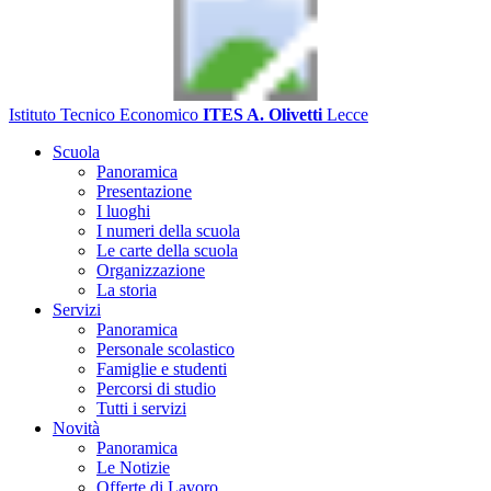
Istituto Tecnico Economico
ITES A. Olivetti
Lecce
Scuola
Panoramica
Presentazione
I luoghi
I numeri della scuola
Le carte della scuola
Organizzazione
La storia
Servizi
Panoramica
Personale scolastico
Famiglie e studenti
Percorsi di studio
Tutti i servizi
Novità
Panoramica
Le Notizie
Offerte di Lavoro