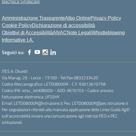
Bacheca Sindacale
Amministrazione Trasparente
Albo Online
Privacy Policy
Cookie Policy
Dichiarazione di accessibilità
Obiettivi di Accessibilità
ANAC
Note Legali
Whistleblowing
Informative I.A.
Seguici su:
ITES A. Olivetti
Via Marugi, 29 - Lecce - 73100 - Tel/Fax 0832233420
Codice Meccanografico: LETD08000R - C.F. 93013610758
Codice IPA: istsc_letd08000r - AOO: A670703 - Codice univoco
fatturazione elettronica: UFS5HY
Email: LETD08000R@istruzione.it Pec: LETD08000R@pec.istruzione.it
Per segnalazioni riferibili alla mancata applicazione delle Linee Guida AgID
sull'accessibilità inviare una comunicazione agli indirizzi PEO e PEC
istituzionali.