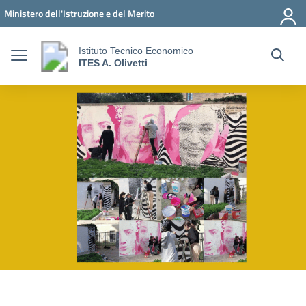
Vai ai contenuti
Vai al menu di navigazione
Vai al footer
Ministero dell'Istruzione e del Merito
Istituto Tecnico Economico
ITES A. Olivetti