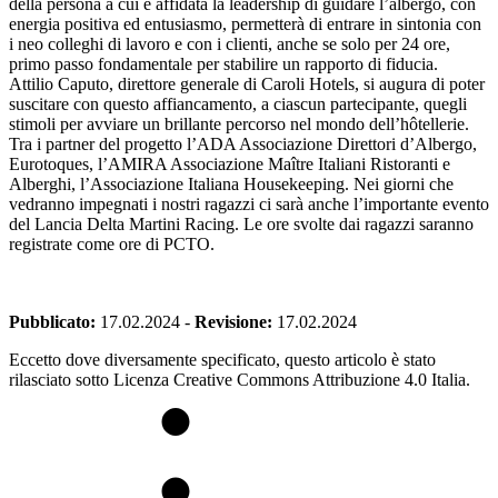
della persona a cui è affidata la leadership di guidare l’albergo, con
energia positiva ed entusiasmo, permetterà di entrare in sintonia con
i neo colleghi di lavoro e con i clienti, anche se solo per 24 ore,
primo passo fondamentale per stabilire un rapporto di fiducia.
Attilio Caputo, direttore generale di Caroli Hotels, si augura di poter
suscitare con questo affiancamento, a ciascun partecipante, quegli
stimoli per avviare un brillante percorso nel mondo dell’hôtellerie.
Tra i partner del progetto l’ADA Associazione Direttori d’Albergo,
Eurotoques, l’AMIRA Associazione Maître Italiani Ristoranti e
Alberghi, l’Associazione Italiana Housekeeping. Nei giorni che
vedranno impegnati i nostri ragazzi ci sarà anche l’importante evento
del Lancia Delta Martini Racing. Le ore svolte dai ragazzi saranno
registrate come ore di PCTO.
Pubblicato:
17.02.2024
-
Revisione:
17.02.2024
Eccetto dove diversamente specificato, questo articolo è stato
rilasciato sotto Licenza Creative Commons Attribuzione 4.0 Italia.