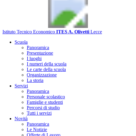
Istituto Tecnico Economico
ITES A. Olivetti
Lecce
Scuola
Panoramica
Presentazione
I luoghi
I numeri della scuola
Le carte della scuola
Organizzazione
La storia
Servizi
Panoramica
Personale scolastico
Famiglie e studenti
Percorsi di studio
Tutti i servizi
Novità
Panoramica
Le Notizie
Offerte di Lavoro