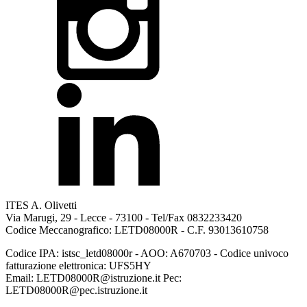
ITES A. Olivetti
Via Marugi, 29 - Lecce - 73100 - Tel/Fax 0832233420
Codice Meccanografico: LETD08000R - C.F. 93013610758
Codice IPA: istsc_letd08000r - AOO: A670703 - Codice univoco
fatturazione elettronica: UFS5HY
Email: LETD08000R@istruzione.it Pec:
LETD08000R@pec.istruzione.it