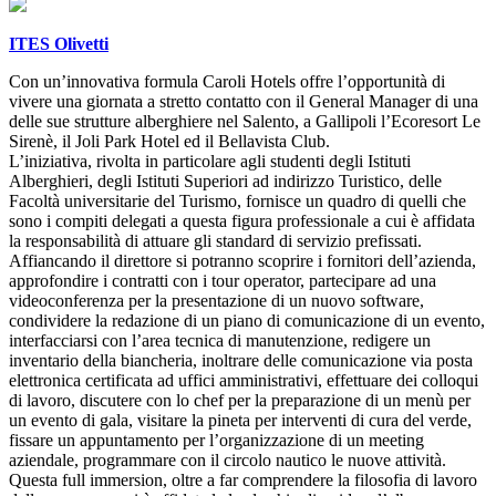
ITES Olivetti
Con un’innovativa formula Caroli Hotels offre l’opportunità di
vivere una giornata a stretto contatto con il General Manager di una
delle sue strutture alberghiere nel Salento, a Gallipoli l’Ecoresort Le
Sirenè, il Joli Park Hotel ed il Bellavista Club.
L’iniziativa, rivolta in particolare agli studenti degli Istituti
Alberghieri, degli Istituti Superiori ad indirizzo Turistico, delle
Facoltà universitarie del Turismo, fornisce un quadro di quelli che
sono i compiti delegati a questa figura professionale a cui è affidata
la responsabilità di attuare gli standard di servizio prefissati.
Affiancando il direttore si potranno scoprire i fornitori dell’azienda,
approfondire i contratti con i tour operator, partecipare ad una
videoconferenza per la presentazione di un nuovo software,
condividere la redazione di un piano di comunicazione di un evento,
interfacciarsi con l’area tecnica di manutenzione, redigere un
inventario della biancheria, inoltrare delle comunicazione via posta
elettronica certificata ad uffici amministrativi, effettuare dei colloqui
di lavoro, discutere con lo chef per la preparazione di un menù per
un evento di gala, visitare la pineta per interventi di cura del verde,
fissare un appuntamento per l’organizzazione di un meeting
aziendale, programmare con il circolo nautico le nuove attività.
Questa full immersion, oltre a far comprendere la filosofia di lavoro