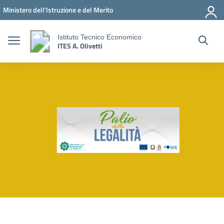
Vai ai contenuti
Vai al menu di navigazione
Vai al footer
Ministero dell'Istruzione e del Merito
Istituto Tecnico Economico
ITES A. Olivetti