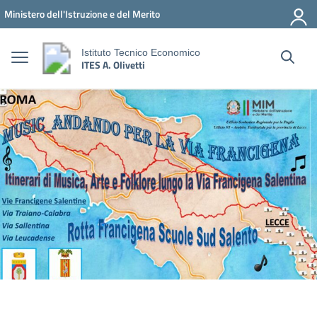
Vai ai contenuti
Vai al menu di navigazione
Vai al footer
Ministero dell'Istruzione e del Merito
Istituto Tecnico Economico
ITES A. Olivetti