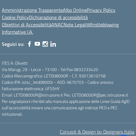
Amministrazione Trasparente
Albo Online
Privacy Policy
Cookie Policy
Dichiarazione di accessibilità
Obiettivi di Accessibilità
ANAC
Note Legali
Whistleblowing
Informative I.A.
Seguici su:
ITES A. Olivetti
Via Marugi, 29 - Lecce - 73100 - Tel/Fax 0832233420
Codice Meccanografico: LETD08000R - C.F. 93013610758
Codice IPA: istsc_letd08000r - AOO: A670703 - Codice univoco
fatturazione elettronica: UFS5HY
Email: LETD08000R@istruzione.it Pec: LETD08000R@pec.istruzione.it
Per segnalazioni riferibili alla mancata applicazione delle Linee Guida AgID
sull'accessibilità inviare una comunicazione agli indirizzi PEO e PEC
istituzionali.
Concept & Design by Designers Italia