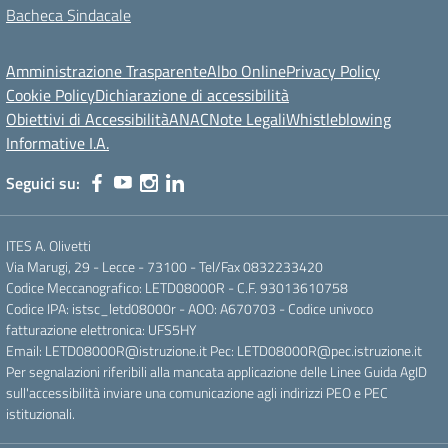
Bacheca Sindacale
Amministrazione Trasparente
Albo Online
Privacy Policy
Cookie Policy
Dichiarazione di accessibilità
Obiettivi di Accessibilità
ANAC
Note Legali
Whistleblowing
Informative I.A.
Seguici su:
ITES A. Olivetti
Via Marugi, 29 - Lecce - 73100 - Tel/Fax 0832233420
Codice Meccanografico: LETD08000R - C.F. 93013610758
Codice IPA: istsc_letd08000r - AOO: A670703 - Codice univoco
fatturazione elettronica: UFS5HY
Email: LETD08000R@istruzione.it Pec: LETD08000R@pec.istruzione.it
Per segnalazioni riferibili alla mancata applicazione delle Linee Guida AgID
sull'accessibilità inviare una comunicazione agli indirizzi PEO e PEC
istituzionali.