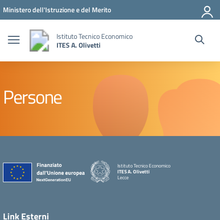
Vai ai contenuti
Vai al menu di navigazione
Vai al footer
Ministero dell'Istruzione e del Merito
Istituto Tecnico Economico
ITES A. Olivetti
Persone
Istituto Tecnico Economico
ITES A. Olivetti
Lecce
Link Esterni