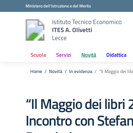
Vai ai contenuti
Vai al menu di navigazione
Vai al footer
Ministero dell'Istruzione e del Merito
Istituto Tecnico Economico
ITES A. Olivetti
Lecce
Scuola
Servizi
Novità
Didattica
Home
Novità
In evidenza
“Il Maggio dei li
“Il Maggio dei libri
Incontro con Stefan