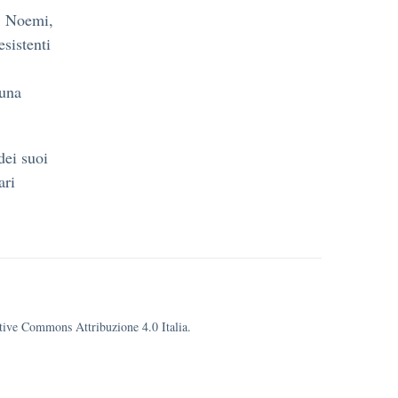
a, Noemi,
esistenti
 una
dei suoi
ari
eative Commons Attribuzione 4.0 Italia.