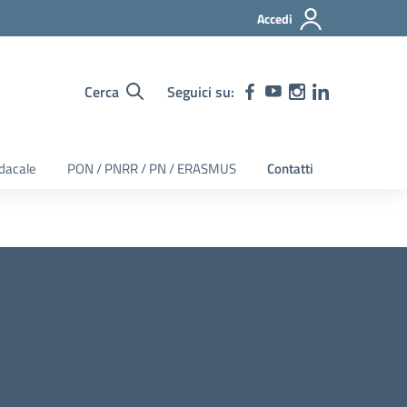
Accedi
Cerca
Seguici su:
dacale
PON / PNRR / PN / ERASMUS
Contatti