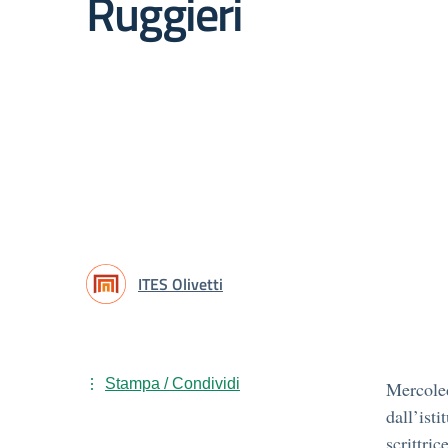
Ruggieri
ITES Olivetti
Stampa / Condividi
Mercol
dall’isti
scrittri