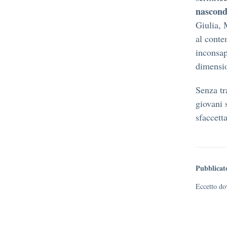
nascond
Giulia, M
al conte
inconsap
dimensio
Senza tra
giovani 
sfaccett
Pubblicat
Eccetto dov