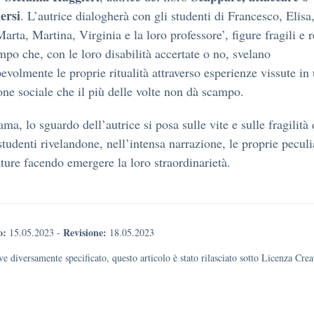
ersi
. L’autrice dialogherà con gli studenti di Francesco, Elis
arta, Martina, Virginia e la loro professore’, figure fragili e r
mpo che, con le loro disabilità accertate o no, svelano
evolmente le proprie ritualità attraverso esperienze vissute in
ne sociale che il più delle volte non dà scampo.
ma, lo sguardo dell’autrice si posa sulle vite e sulle fragilità 
studenti rivelandone, nell’intensa narrazione, le proprie peculi
ature facendo emergere la loro straordinarietà.
o:
Revisione:
15.05.2023
-
18.05.2023
e diversamente specificato, questo articolo è stato rilasciato sotto Licenza Cr