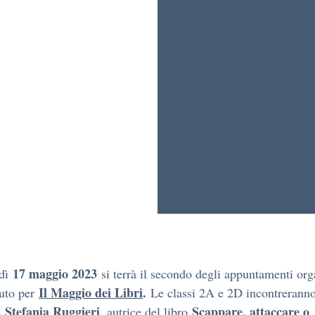
17 maggio 2023
edì
si terrà il secondo degli appuntamenti org
Il Maggio dei Libri
.
tuto per
Le classi 2A e 2D incontreranno
Stefania Ruggieri
Scappare, attaccare o
ce
, autrice del libro