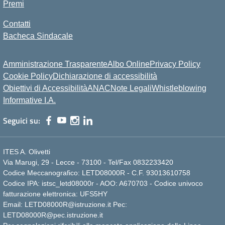
Premi
Contatti
Bacheca Sindacale
Amministrazione Trasparente
Albo Online
Privacy Policy
Cookie Policy
Dichiarazione di accessibilità
Obiettivi di Accessibilità
ANAC
Note Legali
Whistleblowing
Informative I.A.
Seguici su:
ITES A. Olivetti
Via Marugi, 29 - Lecce - 73100 - Tel/Fax 0832233420
Codice Meccanografico: LETD08000R - C.F. 93013610758
Codice IPA: istsc_letd08000r - AOO: A670703 - Codice univoco
fatturazione elettronica: UFS5HY
Email: LETD08000R@istruzione.it Pec:
LETD08000R@pec.istruzione.it