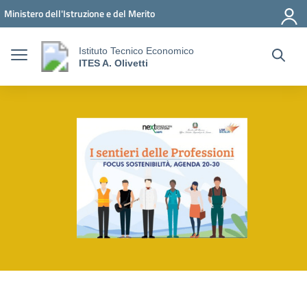
Vai ai contenuti
Vai al menu di navigazione
Vai al footer
Ministero dell'Istruzione e del Merito
Istituto Tecnico Economico
ITES A. Olivetti