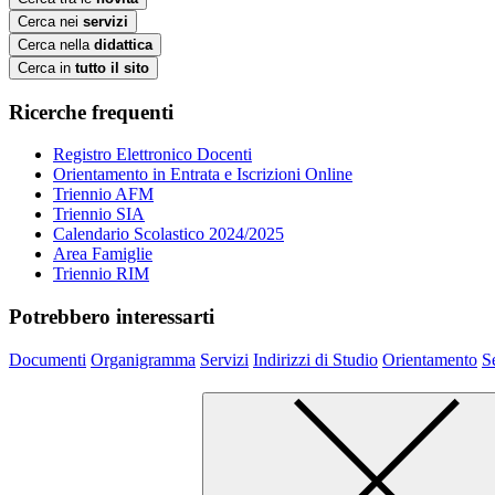
Cerca nei
servizi
Cerca nella
didattica
Cerca in
tutto il sito
Ricerche frequenti
Registro Elettronico Docenti
Orientamento in Entrata e Iscrizioni Online
Triennio AFM
Triennio SIA
Calendario Scolastico 2024/2025
Area Famiglie
Triennio RIM
Potrebbero interessarti
Documenti
Organigramma
Servizi
Indirizzi di Studio
Orientamento
S