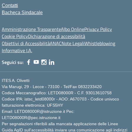
Contatti
Bacheca Sindacale
Amministrazione Trasparente
Albo Online
Privacy Policy
Cookie Policy
Dichiarazione di accessibilità
Obiettivi di Accessibilità
ANAC
Note Legali
Whistleblowing
Informative I.A.
Seguici su:
ITES A. Olivetti
Via Marugi, 29 - Lecce - 73100 - Tel/Fax 0832233420
Codice Meccanografico: LETD08000R - C.F. 93013610758
Codice IPA: istsc_letd08000r - AOO: A670703 - Codice univoco
fatturazione elettronica: UFS5HY
Email: LETD08000R@istruzione.it Pec:
LETD08000R@pec.istruzione.it
Per segnalazioni riferibili alla mancata applicazione delle Linee
Guida AgID sull'accessibilità inviare una comunicazione agli indirizzi