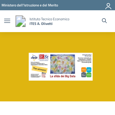
Vai ai contenuti
Vai al menu di navigazione
Vai al footer
Ministero dell'Istruzione e del Merito
Istituto Tecnico Economico
ITES A. Olivetti