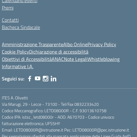
Calendario eventi
Premi
Contatti
Bacheca Sindacale
Amministrazione Trasparente
Albo Online
Privacy Policy
Cookie Policy
Dichiarazione di accessibilità
Obiettivi di Accessibilità
ANAC
Note Legali
Whistleblowing
Informative I.A.
Seguici su:
ITES A. Olivetti
Via Marugi, 29 - Lecce - 73100 - Tel/Fax 0832233420
Codice Meccanografico: LETD08000R - C.F. 93013610758
Codice IPA: istsc_letd08000r - AOO: A670703 - Codice univoco
fatturazione elettronica: UFS5HY
Email: LETD08000R@istruzione.it Pec: LETD08000R@pec.istruzione.it
Per segnalazioni riferibili alla mancata applicazione delle Linee Guida AgID