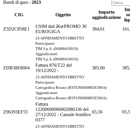
Bandi di gara -
2023
Im
Importo
CIG
Oggetto
s
aggiudicazione
liq
USIM dati â€œPROMO 30
Z5D2C858E1
384,61
161
EUROGIGA
23-AFFIDAMENTO DIRETTO
Partecipanti:
TIM S.p.A. (00488410010)
Aggiudicatari:
TIM S.p.A. (00488410010)
Fattura 876/T22 del
ZDB38E8004
385,00
385
19/12/2022 -
23-AFFIDAMENTO DIRETTO
Partecipanti:
Cartografica Rosato (RSTGNN46H05E506A)
Aggiudicatari:
Cartografica Rosato (RSTGNN46H05E506A)
Fattura
12200600060002086336 del
Z96393EF55
65,56
65,
27/12/2022 - Causale bonifico
0377
23-AFFIDAMENTO DIRETTO