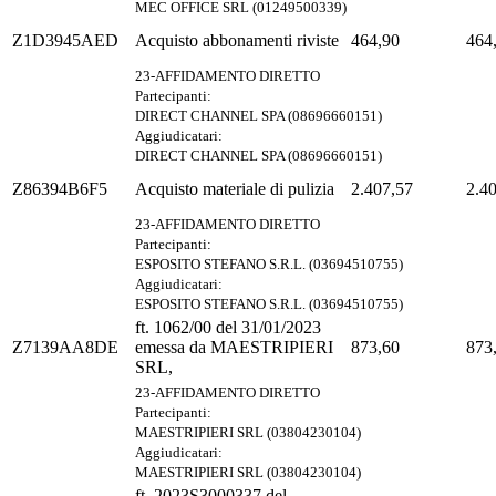
MEC OFFICE SRL (01249500339)
Z1D3945AED
Acquisto abbonamenti riviste
464,90
464
23-AFFIDAMENTO DIRETTO
Partecipanti:
DIRECT CHANNEL SPA (08696660151)
Aggiudicatari:
DIRECT CHANNEL SPA (08696660151)
Z86394B6F5
Acquisto materiale di pulizia
2.407,57
2.4
23-AFFIDAMENTO DIRETTO
Partecipanti:
ESPOSITO STEFANO S.R.L. (03694510755)
Aggiudicatari:
ESPOSITO STEFANO S.R.L. (03694510755)
ft. 1062/00 del 31/01/2023
Z7139AA8DE
emessa da MAESTRIPIERI
873,60
873
SRL,
23-AFFIDAMENTO DIRETTO
Partecipanti:
MAESTRIPIERI SRL (03804230104)
Aggiudicatari:
MAESTRIPIERI SRL (03804230104)
ft. 2023S3000337 del