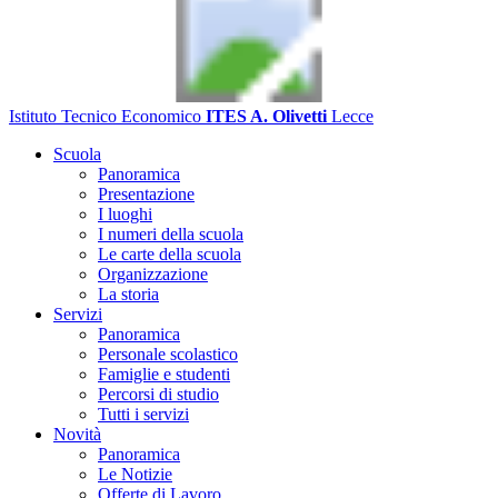
Istituto Tecnico Economico
ITES A. Olivetti
Lecce
Scuola
Panoramica
Presentazione
I luoghi
I numeri della scuola
Le carte della scuola
Organizzazione
La storia
Servizi
Panoramica
Personale scolastico
Famiglie e studenti
Percorsi di studio
Tutti i servizi
Novità
Panoramica
Le Notizie
Offerte di Lavoro