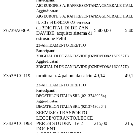
Partecipanti:
AIG EUROPE S.A. RAPPRESENTANZA GENERALE ITALIA
Aggiudicatari:
AIG EUROPE S.A. RAPPRESENTANZA GENERALE ITALIA
ft. 30 del 03/04/2023 emessa
da 3DIGITAL DI DE ZAN
Z6739A036A
5.400,00
5.4
DAVIDE, acquisto sistema di
estrusione Felfil
23-AFFIDAMENTO DIRETTO
Partecipanti:
3DIGITAL DI DE ZAN DAVIDE (DZNDVD98A16C957D)
Aggiudicatari:
3DIGITAL DI DE ZAN DAVIDE (DZNDVD98A16C957D)
Z353ACC119
fornitura n. 4 palloni da calcio
49,14
49,
23-AFFIDAMENTO DIRETTO
Partecipanti:
DECATHLON ITALIA SRL (02137480964)
Aggiudicatari:
DECATHLON ITALIA SRL (02137480964)
SERVIZIO TRASPORTO
LECCE/OTRANTO/LECCE
Z343ACCD93
PER 24 STUDENTI e 2
215,00
215
DOCENTI