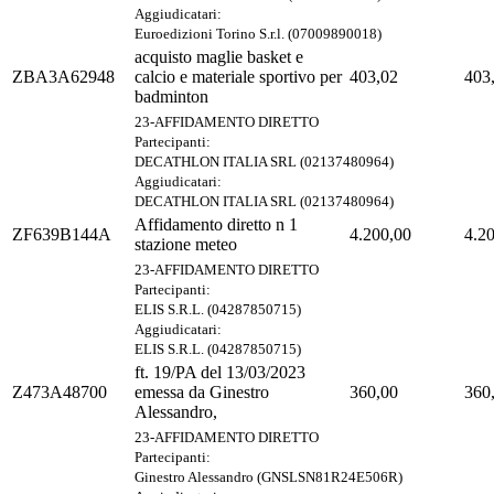
Aggiudicatari:
Euroedizioni Torino S.r.l. (07009890018)
acquisto maglie basket e
ZBA3A62948
calcio e materiale sportivo per
403,02
403
badminton
23-AFFIDAMENTO DIRETTO
Partecipanti:
DECATHLON ITALIA SRL (02137480964)
Aggiudicatari:
DECATHLON ITALIA SRL (02137480964)
Affidamento diretto n 1
ZF639B144A
4.200,00
4.2
stazione meteo
23-AFFIDAMENTO DIRETTO
Partecipanti:
ELIS S.R.L. (04287850715)
Aggiudicatari:
ELIS S.R.L. (04287850715)
ft. 19/PA del 13/03/2023
Z473A48700
emessa da Ginestro
360,00
360
Alessandro,
23-AFFIDAMENTO DIRETTO
Partecipanti:
Ginestro Alessandro (GNSLSN81R24E506R)