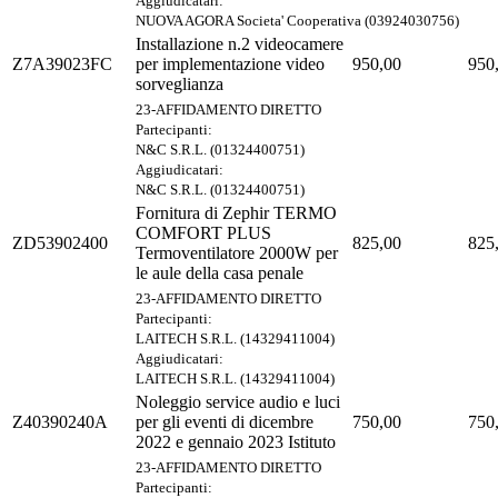
Aggiudicatari:
NUOVA AGORA Societa' Cooperativa (03924030756)
Installazione n.2 videocamere
Z7A39023FC
per implementazione video
950,00
950
sorveglianza
23-AFFIDAMENTO DIRETTO
Partecipanti:
N&C S.R.L. (01324400751)
Aggiudicatari:
N&C S.R.L. (01324400751)
Fornitura di Zephir TERMO
COMFORT PLUS
ZD53902400
825,00
825
Termoventilatore 2000W per
le aule della casa penale
23-AFFIDAMENTO DIRETTO
Partecipanti:
LAITECH S.R.L. (14329411004)
Aggiudicatari:
LAITECH S.R.L. (14329411004)
Noleggio service audio e luci
Z40390240A
per gli eventi di dicembre
750,00
750
2022 e gennaio 2023 Istituto
23-AFFIDAMENTO DIRETTO
Partecipanti: