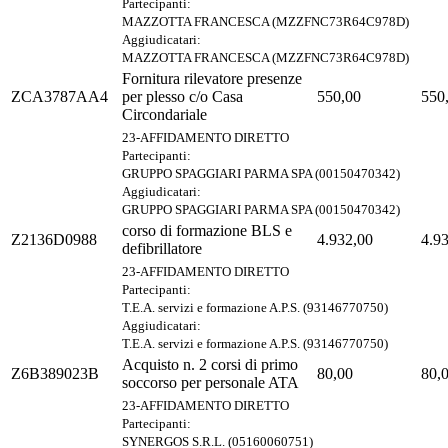
Partecipanti:
MAZZOTTA FRANCESCA (MZZFNC73R64C978D)
Aggiudicatari:
MAZZOTTA FRANCESCA (MZZFNC73R64C978D)
Fornitura rilevatore presenze
ZCA3787AA4
per plesso c/o Casa
550,00
550
Circondariale
23-AFFIDAMENTO DIRETTO
Partecipanti:
GRUPPO SPAGGIARI PARMA SPA (00150470342)
Aggiudicatari:
GRUPPO SPAGGIARI PARMA SPA (00150470342)
corso di formazione BLS e
Z2136D0988
4.932,00
4.9
defibrillatore
23-AFFIDAMENTO DIRETTO
Partecipanti:
T.E.A. servizi e formazione A.P.S. (93146770750)
Aggiudicatari:
T.E.A. servizi e formazione A.P.S. (93146770750)
Acquisto n. 2 corsi di primo
Z6B389023B
80,00
80,
soccorso per personale ATA
23-AFFIDAMENTO DIRETTO
Partecipanti:
SYNERGOS S.R.L. (05160060751)