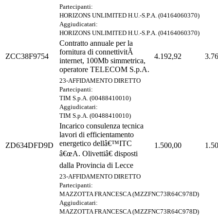
Partecipanti:
HORIZONS UNLIMITED H.U.-S.P.A. (04164060370)
Aggiudicatari:
HORIZONS UNLIMITED H.U.-S.P.A. (04164060370)
Contratto annuale per la
fornitura di connettivitÃ
ZCC38F9754
4.192,92
3.7
internet, 100Mb simmetrica,
operatore TELECOM S.p.A.
23-AFFIDAMENTO DIRETTO
Partecipanti:
TIM S.p.A. (00488410010)
Aggiudicatari:
TIM S.p.A. (00488410010)
Incarico consulenza tecnica
lavori di efficientamento
energetico dellâ€™ITC
ZD634DFD9D
1.500,00
1.5
â€œA. Olivettiâ€ disposti
dalla Provincia di Lecce
23-AFFIDAMENTO DIRETTO
Partecipanti:
MAZZOTTA FRANCESCA (MZZFNC73R64C978D)
Aggiudicatari:
MAZZOTTA FRANCESCA (MZZFNC73R64C978D)