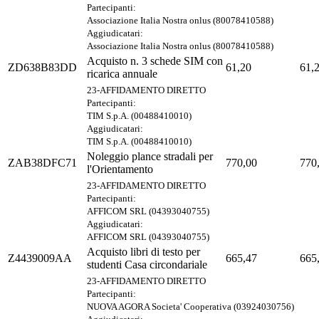
Partecipanti:
Associazione Italia Nostra onlus (80078410588)
Aggiudicatari:
Associazione Italia Nostra onlus (80078410588)
Acquisto n. 3 schede SIM con
ZD638B83DD
61,20
61,
ricarica annuale
23-AFFIDAMENTO DIRETTO
Partecipanti:
TIM S.p.A. (00488410010)
Aggiudicatari:
TIM S.p.A. (00488410010)
Noleggio plance stradali per
ZAB38DFC71
770,00
770
l'Orientamento
23-AFFIDAMENTO DIRETTO
Partecipanti:
AFFICOM SRL (04393040755)
Aggiudicatari:
AFFICOM SRL (04393040755)
Acquisto libri di testo per
Z4439009AA
665,47
665
studenti Casa circondariale
23-AFFIDAMENTO DIRETTO
Partecipanti:
NUOVA AGORA Societa' Cooperativa (03924030756)