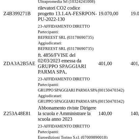
Ultrapromedia Srl (10324241008)
rilevatori CO2 codice
Z4B399271B
progetto 13.1.4A-FESRPON-
19.070,00
19.
PU-2022-130
23-AFFIDAMENTO DIRETTO
Partecipanti:
BEFREEST SRL (03178690735)
Aggiudicatari:
BEFREEST SRL (03178690735)
ft. 4856/FVISE del
02/03/2023 emessa da
ZDA3A2B5AE
401,00
401
GRUPPO SPAGGIARI
PARMA SPA,
23-AFFIDAMENTO DIRETTO
Partecipanti:
GRUPPO SPAGGIARI PARMA SPA (00150470342)
Aggiudicatari:
GRUPPO SPAGGIARI PARMA SPA (00150470342)
Abbonamento riviste Dirigere
Z253A48E81
la scuola e Amministrare la
140,00
140
scuola anno 2023
23-AFFIDAMENTO DIRETTO
Partecipanti:
Euroedizioni Torino S.r.l. (07009890018)