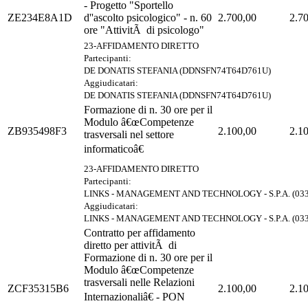
- Progetto "Sportello
ZE234E8A1D
d''ascolto psicologico" - n. 60
2.700,00
2.7
ore "AttivitÃ di psicologo"
23-AFFIDAMENTO DIRETTO
Partecipanti:
DE DONATIS STEFANIA (DDNSFN74T64D761U)
Aggiudicatari:
DE DONATIS STEFANIA (DDNSFN74T64D761U)
Formazione di n. 30 ore per il
Modulo â€œCompetenze
ZB935498F3
2.100,00
2.1
trasversali nel settore
informaticoâ€
23-AFFIDAMENTO DIRETTO
Partecipanti:
LINKS - MANAGEMENT AND TECHNOLOGY - S.P.A. (033
Aggiudicatari:
LINKS - MANAGEMENT AND TECHNOLOGY - S.P.A. (033
Contratto per affidamento
diretto per attivitÃ di
Formazione di n. 30 ore per il
Modulo â€œCompetenze
trasversali nelle Relazioni
ZCF35315B6
2.100,00
2.1
Internazionaliâ€ - PON