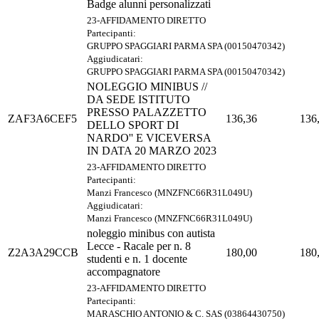
Badge alunni personalizzati
23-AFFIDAMENTO DIRETTO
Partecipanti:
GRUPPO SPAGGIARI PARMA SPA (00150470342)
Aggiudicatari:
GRUPPO SPAGGIARI PARMA SPA (00150470342)
NOLEGGIO MINIBUS //
DA SEDE ISTITUTO
PRESSO PALAZZETTO
ZAF3A6CEF5
136,36
136
DELLO SPORT DI
NARDO'' E VICEVERSA
IN DATA 20 MARZO 2023
23-AFFIDAMENTO DIRETTO
Partecipanti:
Manzi Francesco (MNZFNC66R31L049U)
Aggiudicatari:
Manzi Francesco (MNZFNC66R31L049U)
noleggio minibus con autista
Lecce - Racale per n. 8
Z2A3A29CCB
180,00
180
studenti e n. 1 docente
accompagnatore
23-AFFIDAMENTO DIRETTO
Partecipanti:
MARASCHIO ANTONIO & C. SAS (03864430750)