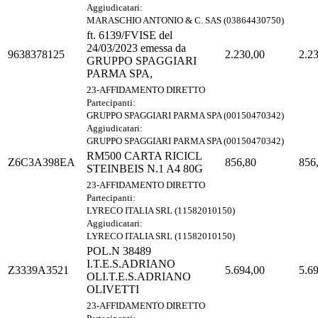
Aggiudicatari:
MARASCHIO ANTONIO & C. SAS (03864430750)
ft. 6139/FVISE del
24/03/2023 emessa da
9638378125
2.230,00
2.2
GRUPPO SPAGGIARI
PARMA SPA,
23-AFFIDAMENTO DIRETTO
Partecipanti:
GRUPPO SPAGGIARI PARMA SPA (00150470342)
Aggiudicatari:
GRUPPO SPAGGIARI PARMA SPA (00150470342)
RM500 CARTA RICICL
Z6C3A398EA
856,80
856
STEINBEIS N.1 A4 80G
23-AFFIDAMENTO DIRETTO
Partecipanti:
LYRECO ITALIA SRL (11582010150)
Aggiudicatari:
LYRECO ITALIA SRL (11582010150)
POL.N 38489
I.T.E.S.ADRIANO
Z3339A3521
5.694,00
5.6
OLI.T.E.S.ADRIANO
OLIVETTI
23-AFFIDAMENTO DIRETTO