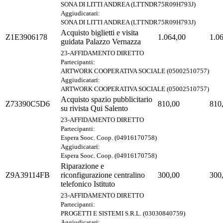
SONA DI LITTI ANDREA (LTTNDR75R09H793J)
Aggiudicatari:
SONA DI LITTI ANDREA (LTTNDR75R09H793J)
Acquisto biglietti e visita
Z1E3906178
1.064,00
1.0
guidata Palazzo Vernazza
23-AFFIDAMENTO DIRETTO
Partecipanti:
ARTWORK COOPERATIVA SOCIALE (05002510757)
Aggiudicatari:
ARTWORK COOPERATIVA SOCIALE (05002510757)
Acquisto spazio pubblicitario
Z73390C5D6
810,00
810
su rivista Qui Salento
23-AFFIDAMENTO DIRETTO
Partecipanti:
Espera Sooc. Coop. (04916170758)
Aggiudicatari:
Espera Sooc. Coop. (04916170758)
Riparazione e
Z9A39114FB
riconfigurazione centralino
300,00
300
telefonico Istituto
23-AFFIDAMENTO DIRETTO
Partecipanti:
PROGETTI E SISTEMI S.R.L. (03030840759)
Aggiudicatari: