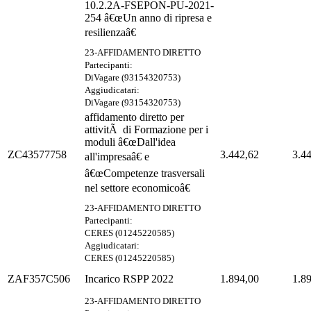
10.2.2A-FSEPON-PU-2021-
254 â€œUn anno di ripresa e
resilienzaâ€
23-AFFIDAMENTO DIRETTO
Partecipanti:
DiVagare (93154320753)
Aggiudicatari:
DiVagare (93154320753)
affidamento diretto per
attivitÃ di Formazione per i
moduli â€œDall'idea
ZC43577758
3.442,62
3.4
all'impresaâ€ e
â€œCompetenze trasversali
nel settore economicoâ€
23-AFFIDAMENTO DIRETTO
Partecipanti:
CERES (01245220585)
Aggiudicatari:
CERES (01245220585)
ZAF357C506
Incarico RSPP 2022
1.894,00
1.8
23-AFFIDAMENTO DIRETTO