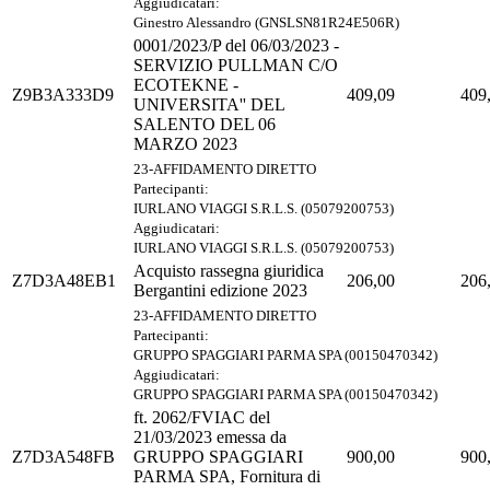
Aggiudicatari:
Ginestro Alessandro (GNSLSN81R24E506R)
0001/2023/P del 06/03/2023 -
SERVIZIO PULLMAN C/O
ECOTEKNE -
Z9B3A333D9
409,09
409
UNIVERSITA'' DEL
SALENTO DEL 06
MARZO 2023
23-AFFIDAMENTO DIRETTO
Partecipanti:
IURLANO VIAGGI S.R.L.S. (05079200753)
Aggiudicatari:
IURLANO VIAGGI S.R.L.S. (05079200753)
Acquisto rassegna giuridica
Z7D3A48EB1
206,00
206
Bergantini edizione 2023
23-AFFIDAMENTO DIRETTO
Partecipanti:
GRUPPO SPAGGIARI PARMA SPA (00150470342)
Aggiudicatari:
GRUPPO SPAGGIARI PARMA SPA (00150470342)
ft. 2062/FVIAC del
21/03/2023 emessa da
Z7D3A548FB
GRUPPO SPAGGIARI
900,00
900
PARMA SPA, Fornitura di