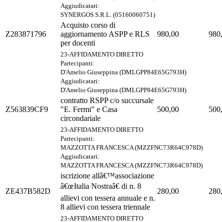
Aggiudicatari:
SYNERGOS S.R.L. (05160060751)
Acquisto corso di
Z283871796
aggiornamento ASPP e RLS
980,00
980
per docenti
23-AFFIDAMENTO DIRETTO
Partecipanti:
D'Amelio Giuseppina (DMLGPP84E65G793H)
Aggiudicatari:
D'Amelio Giuseppina (DMLGPP84E65G793H)
contratto RSPP c/o succursale
Z563839CF9
"E. Fermi" e Casa
500,00
500
circondariale
23-AFFIDAMENTO DIRETTO
Partecipanti:
MAZZOTTA FRANCESCA (MZZFNC73R64C978D)
Aggiudicatari:
MAZZOTTA FRANCESCA (MZZFNC73R64C978D)
iscrizione allâ€™associazione
â€œItalia Nostraâ€ di n. 8
ZE437B582D
280,00
280
allievi con tessera annuale e n.
8 allievi con tessera triennale
23-AFFIDAMENTO DIRETTO