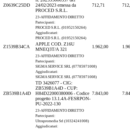
Z0639C25DD
24/02/2023 emessa da
712,71
712
PROCED S.R.L.
23-AFFIDAMENTO DIRETTO
Partecipanti:
PROCED S.R.L. (01952150264)
Aggiudicatari:
PROCED S.R.L. (01952150264)
APPLE COD. Z16U
Z1539B34CA
1.962,00
1.9
MNEQ3T/A 321
23-AFFIDAMENTO DIRETTO
Partecipanti:
SIGMA SERVICE SRL (07785971008)
Aggiudicatari:
SIGMA SERVICE SRL (07785971008)
TD 3426077 - CIG:
ZB539B1A4D - CUP:
ZB539B1A4D
H84D22000380006 - Codice
7.843,00
7.8
progetto 13.1.4A-FESRPON-
PU-2022-130
23-AFFIDAMENTO DIRETTO
Partecipanti:
Ultrapromedia Srl (10324241008)
Aggiudicatari: