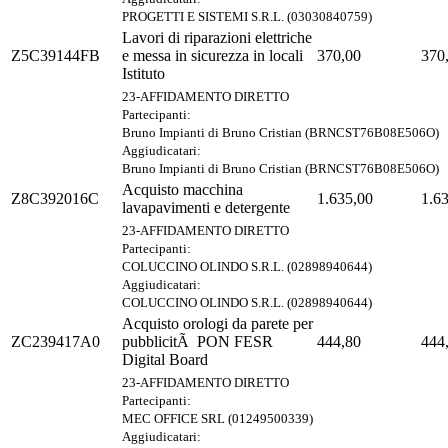
PROGETTI E SISTEMI S.R.L. (03030840759)
Lavori di riparazioni elettriche
Z5C39144FB
e messa in sicurezza in locali
370,00
370
Istituto
23-AFFIDAMENTO DIRETTO
Partecipanti:
Bruno Impianti di Bruno Cristian (BRNCST76B08E506O)
Aggiudicatari:
Bruno Impianti di Bruno Cristian (BRNCST76B08E506O)
Acquisto macchina
Z8C392016C
1.635,00
1.6
lavapavimenti e detergente
23-AFFIDAMENTO DIRETTO
Partecipanti:
COLUCCINO OLINDO S.R.L. (02898940644)
Aggiudicatari:
COLUCCINO OLINDO S.R.L. (02898940644)
Acquisto orologi da parete per
ZC239417A0
pubblicitÃ PON FESR
444,80
444
Digital Board
23-AFFIDAMENTO DIRETTO
Partecipanti:
MEC OFFICE SRL (01249500339)
Aggiudicatari: