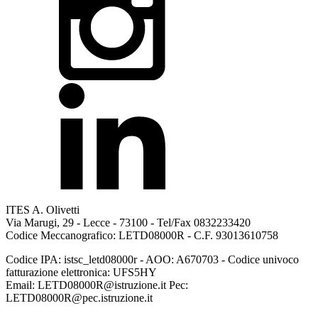
ITES A. Olivetti
Via Marugi, 29 - Lecce - 73100 - Tel/Fax 0832233420
Codice Meccanografico: LETD08000R - C.F. 93013610758
Codice IPA: istsc_letd08000r - AOO: A670703 - Codice univoco
fatturazione elettronica: UFS5HY
Email: LETD08000R@istruzione.it Pec:
LETD08000R@pec.istruzione.it