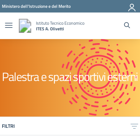
Vai ai contenuti
Vai al menu di navigazione
Vai al footer
Ministero dell'Istruzione e del Merito
Istituto Tecnico Economico
ITES A. Olivetti
Palestra e spazi sportivi esterni
FILTRI