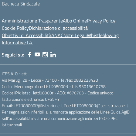
Bacheca Sindacale
Amministrazione Trasparente
Albo Online
Privacy Policy
Cookie Policy
Dichiarazione di accessibilità
Obiettivi di Accessibilità
ANAC
Note Legali
Whistleblowing
Informative I.A.
Seguici su:
ITES A. Olivetti
Via Marugi, 29 - Lecce - 73100 - Tel/Fax 0832233420
Codice Meccanografico: LETD08000R - C.F. 93013610758
Codice IPA: istsc_letd08000r - AOO: A670703 - Codice univoco
fatturazione elettronica: UFS5HY
Email: LETD08000R@istruzione.it Pec: LETD08000R@pec.istruzione.it
Per segnalazioni riferibili alla mancata applicazione delle Linee Guida AgID
sull'accessibilità inviare una comunicazione agli indirizzi PEO e PEC
istituzionali.