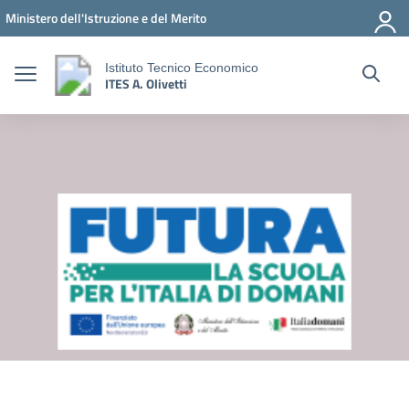
Vai ai contenuti
Vai al menu di navigazione
Vai al footer
Ministero dell'Istruzione e del Merito
Istituto Tecnico Economico
ITES A. Olivetti