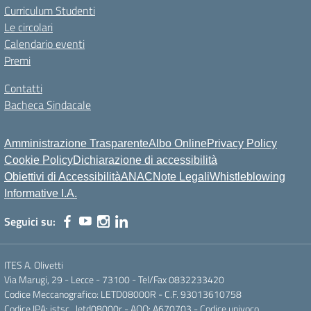
Curriculum Studenti
Le circolari
Calendario eventi
Premi
Contatti
Bacheca Sindacale
Amministrazione Trasparente
Albo Online
Privacy Policy
Cookie Policy
Dichiarazione di accessibilità
Obiettivi di Accessibilità
ANAC
Note Legali
Whistleblowing
Informative I.A.
Seguici su:
ITES A. Olivetti
Via Marugi, 29 - Lecce - 73100 - Tel/Fax 0832233420
Codice Meccanografico: LETD08000R - C.F. 93013610758
Codice IPA: istsc_letd08000r - AOO: A670703 - Codice univoco