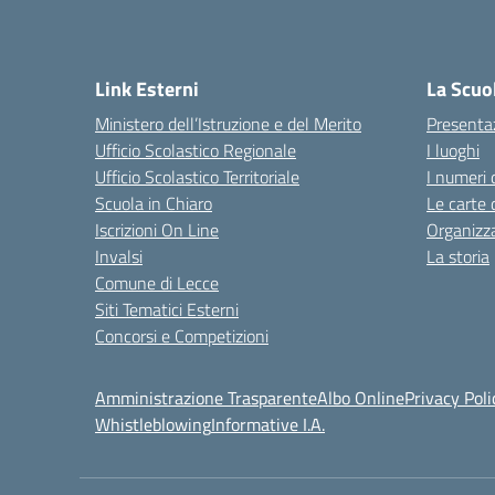
Link Esterni
La Scuo
Ministero dell’Istruzione e del Merito
Presenta
Ufficio Scolastico Regionale
I luoghi
Ufficio Scolastico Territoriale
I numeri 
Scuola in Chiaro
Le carte 
Iscrizioni On Line
Organizz
Invalsi
La storia
Comune di Lecce
Siti Tematici Esterni
Concorsi e Competizioni
Amministrazione Trasparente
Albo Online
Privacy Poli
Whistleblowing
Informative I.A.