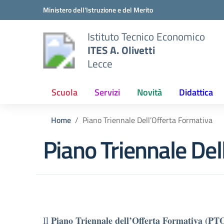
Vai ai contenuti
Vai al menu di navigazione
Vai al footer
Ministero dell'Istruzione e del Merito
Istituto Tecnico Economico
ITES A. Olivetti
Lecce
Scuola
Servizi
Novità
Didattica
Home
Piano Triennale Dell’Offerta Formativa
Piano Triennale Del
Piano Triennale dell’Offerta Formativa (PT
Il