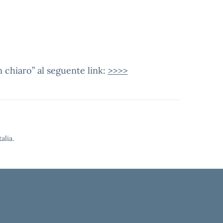
in chiaro” al seguente link:
>>>>
alia.