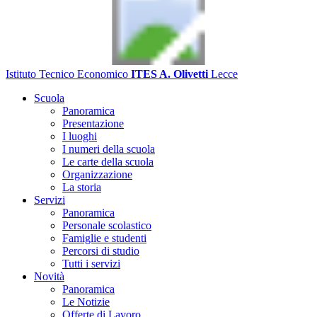
Istituto Tecnico Economico
ITES A. Olivetti
Lecce
Scuola
Panoramica
Presentazione
I luoghi
I numeri della scuola
Le carte della scuola
Organizzazione
La storia
Servizi
Panoramica
Personale scolastico
Famiglie e studenti
Percorsi di studio
Tutti i servizi
Novità
Panoramica
Le Notizie
Offerte di Lavoro