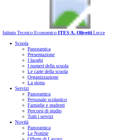
Istituto Tecnico Economico
ITES A. Olivetti
Lecce
Scuola
Panoramica
Presentazione
I luoghi
I numeri della scuola
Le carte della scuola
Organizzazione
La storia
Servizi
Panoramica
Personale scolastico
Famiglie e studenti
Percorsi di studio
Tutti i servizi
Novità
Panoramica
Le Notizie
Offerte di Lavoro