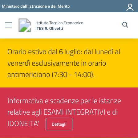
Vai ai contenuti
Vai al menu di navigazione
Vai al footer
Ministero dell'Istruzione e del Merito
Istituto Tecnico Economico
ITES A. Olivetti
Orario estivo dal 6 luglio: dal lunedì al
venerdì esclusivamente in orario
antimeridiano (7:30 - 14:00).
Informativa e scadenze per le istanze
relative agli ESAMI INTEGRATIVI e di
IDONEITA'
Dettagli